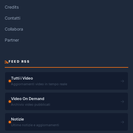
Credits
Contatti
Collabora
Partner
FEED RSS
Tutti i Video
→
Aggiornamenti video in tempo reale
Video On Demand
→
Archivio video pubblicati
Notizie
→
Ultime notizie e aggiornamenti