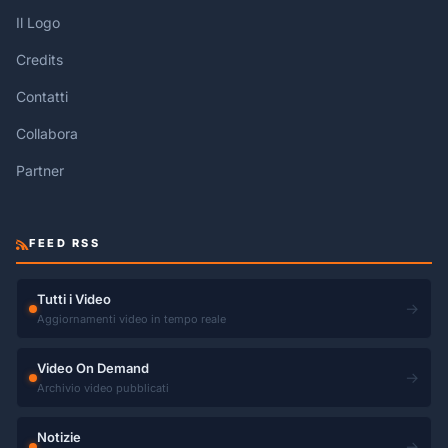
Il Logo
Credits
Contatti
Collabora
Partner
FEED RSS
Tutti i Video
→
Aggiornamenti video in tempo reale
Video On Demand
→
Archivio video pubblicati
Notizie
→