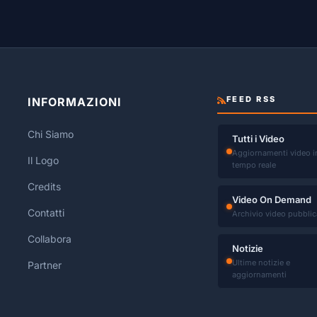
FEED RSS
INFORMAZIONI
Chi Siamo
Tutti i Video
Aggiornamenti video i
Il Logo
tempo reale
Credits
Video On Demand
Contatti
Archivio video pubblic
Collabora
Notizie
Ultime notizie e
Partner
aggiornamenti