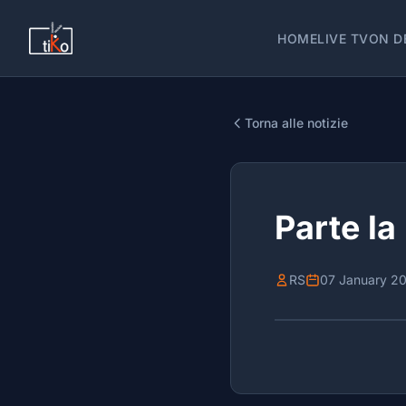
HOME
LIVE TV
ON D
Torna alle notizie
Parte la
RS
07 January 2