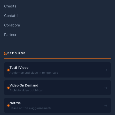
Credits
Contatti
Collabora
Partner
FEED RSS
Tutti i Video
→
Aggiornamenti video in tempo reale
Video On Demand
→
Archivio video pubblicati
Notizie
→
Ultime notizie e aggiornamenti