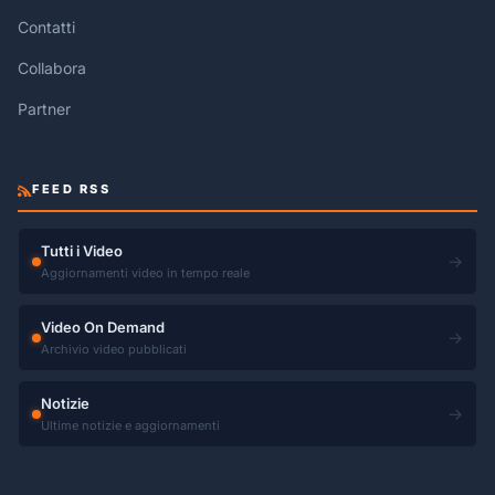
Contatti
Collabora
Partner
FEED RSS
Tutti i Video
→
Aggiornamenti video in tempo reale
Video On Demand
→
Archivio video pubblicati
Notizie
→
Ultime notizie e aggiornamenti