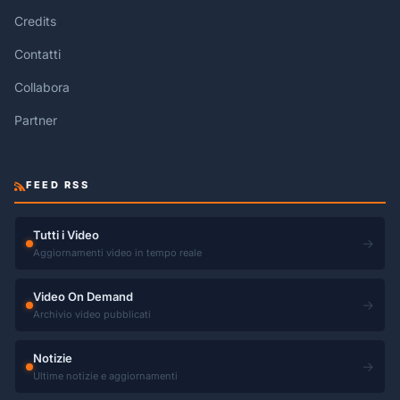
Credits
Contatti
Collabora
Partner
FEED RSS
Tutti i Video
→
Aggiornamenti video in tempo reale
Video On Demand
→
Archivio video pubblicati
Notizie
→
Ultime notizie e aggiornamenti