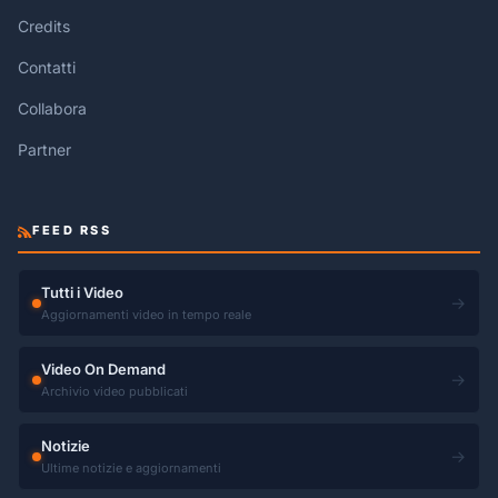
Credits
Contatti
Collabora
Partner
FEED RSS
Tutti i Video
→
Aggiornamenti video in tempo reale
Video On Demand
→
Archivio video pubblicati
Notizie
→
Ultime notizie e aggiornamenti