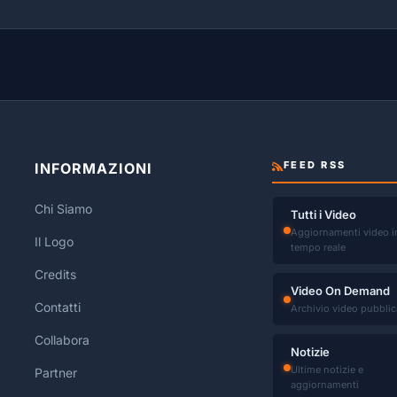
FEED RSS
INFORMAZIONI
Chi Siamo
Tutti i Video
Aggiornamenti video i
Il Logo
tempo reale
Credits
Video On Demand
Contatti
Archivio video pubblic
Collabora
Notizie
Ultime notizie e
Partner
aggiornamenti