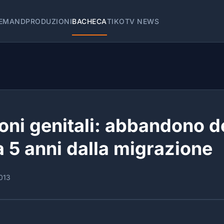
EMAND
PRODUZIONI
BACHECA
TIKOTV NEWS
oni genitali: abbandono d
a 5 anni dalla migrazione
013