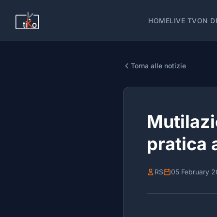
HOME
LIVE TV
ON D
Torna alle notizie
Mutilazi
pratica 
RS
05 February 2