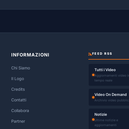
FEED RSS
INFORMAZIONI
Chi Siamo
Tutti i Video
Aggiornamenti video i
Il Logo
tempo reale
Credits
Video On Demand
Contatti
Archivio video pubblic
Collabora
Notizie
Ultime notizie e
Partner
aggiornamenti