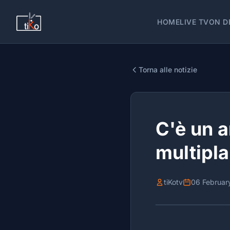
HOME
LIVE TV
ON D
Torna alle notizie
C'è un a
multipla
tiKotv
06 Februar