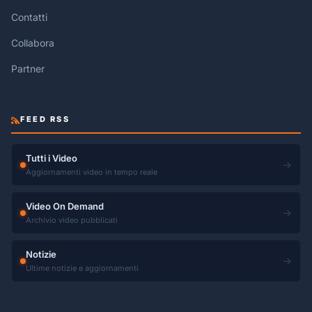
Contatti
Collabora
Partner
FEED RSS
Tutti i Video
→
Aggiornamenti video in tempo reale
Video On Demand
→
Archivio video pubblicati
Notizie
→
Ultime notizie e aggiornamenti