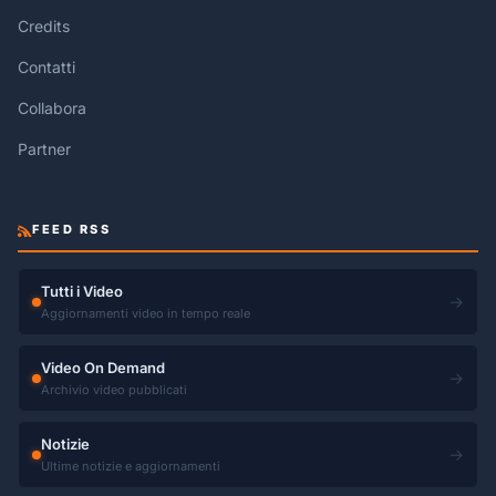
Credits
Contatti
Collabora
Partner
FEED RSS
Tutti i Video
→
Aggiornamenti video in tempo reale
Video On Demand
→
Archivio video pubblicati
Notizie
→
Ultime notizie e aggiornamenti