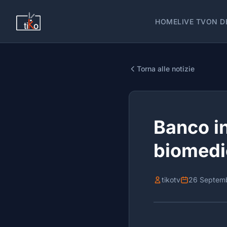
HOME
LIVE TV
ON D
Torna alle notizie
Banco i
biomedi
tikotv
26 Septem