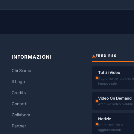
FEED RSS
INFORMAZIONI
Chi Siamo
Tutti i Video
Aggiornamenti video i
Il Logo
tempo reale
Credits
Video On Demand
Contatti
Archivio video pubblic
Collabora
Notizie
Ultime notizie e
Partner
aggiornamenti