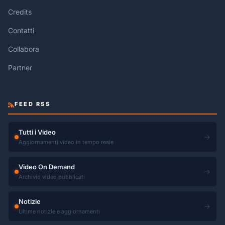
Credits
Contatti
Collabora
Partner
FEED RSS
Tutti i Video
→
Aggiornamenti video in tempo reale
Video On Demand
→
Archivio video pubblicati
Notizie
→
Ultime notizie e aggiornamenti