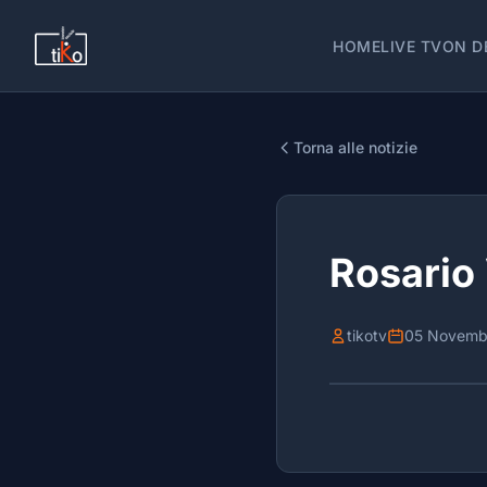
HOME
LIVE TV
ON D
Torna alle notizie
Rosario 
tikotv
05 Novemb