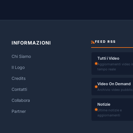
FEED RSS
INFORMAZIONI
Chi Siamo
Tutti i Video
Aggiornamenti video i
Il Logo
tempo reale
Credits
Video On Demand
Contatti
Archivio video pubblic
Collabora
Notizie
Ultime notizie e
Partner
aggiornamenti