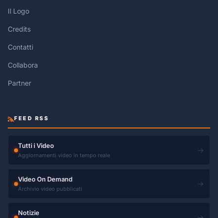
Il Logo
Credits
Contatti
Collabora
Partner
FEED RSS
Tutti i Video
→
Aggiornamenti video in tempo reale
Video On Demand
→
Archivio video pubblicati
Notizie
→