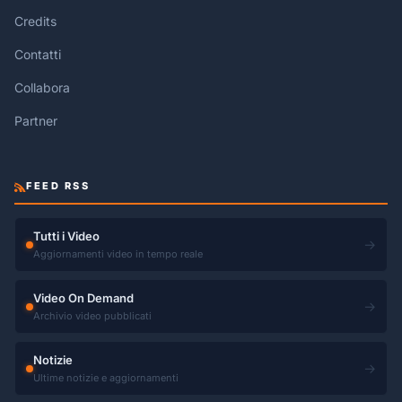
Credits
Contatti
Collabora
Partner
FEED RSS
Tutti i Video
→
Aggiornamenti video in tempo reale
Video On Demand
→
Archivio video pubblicati
Notizie
→
Ultime notizie e aggiornamenti