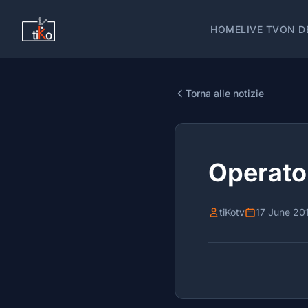
HOME
LIVE TV
ON D
Torna alle notizie
Operato
tiKotv
17 June 20