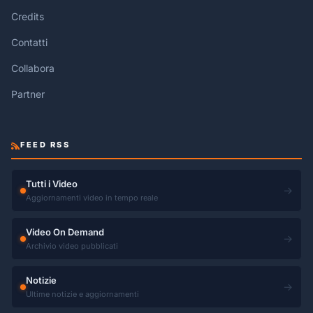
Credits
Contatti
Collabora
Partner
FEED RSS
Tutti i Video
→
Aggiornamenti video in tempo reale
Video On Demand
→
Archivio video pubblicati
Notizie
→
Ultime notizie e aggiornamenti