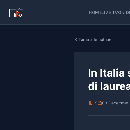
HOME
LIVE TV
ON D
Torna alle notizie
In Itali
di laure
LS
03 December 