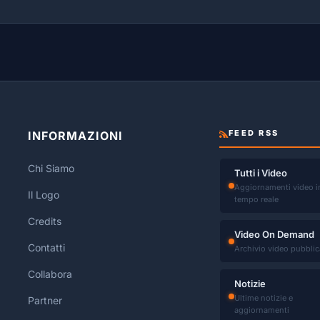
FEED RSS
INFORMAZIONI
Chi Siamo
Tutti i Video
Aggiornamenti video i
Il Logo
tempo reale
Credits
Video On Demand
Contatti
Archivio video pubblic
Collabora
Notizie
Ultime notizie e
Partner
aggiornamenti