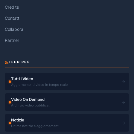
Credits
Contatti
Collabora
Partner
FEED RSS
Tutti i Video
→
Aggiornamenti video in tempo reale
Video On Demand
→
Archivio video pubblicati
Notizie
→
Ultime notizie e aggiornamenti