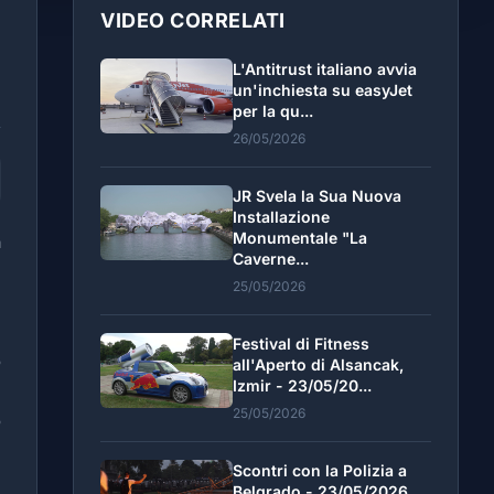
VIDEO CORRELATI
L'Antitrust italiano avvia
un'inchiesta su easyJet
per la qu...
26/05/2026
JR Svela la Sua Nuova
Installazione
Monumentale "La
a
Caverne...
è
25/05/2026
l
Festival di Fitness
o
all'Aperto di Alsancak,
Izmir - 23/05/20...
25/05/2026
o
Scontri con la Polizia a
Belgrado - 23/05/2026