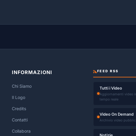
FEED RSS
INFORMAZIONI
Chi Siamo
Tutti i Video
Aggiornamenti video i
Il Logo
tempo reale
Credits
Video On Demand
Contatti
Archivio video pubblic
Collabora
Notizie