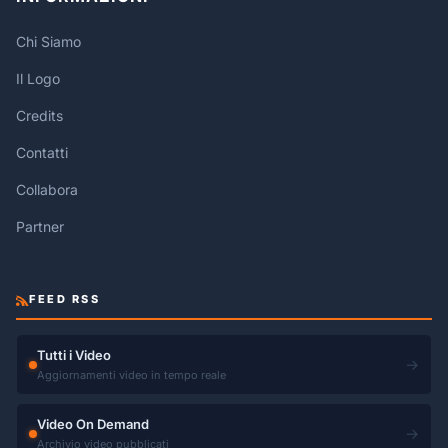
Chi Siamo
Il Logo
Credits
Contatti
Collabora
Partner
FEED RSS
Tutti i Video
→
Aggiornamenti video in tempo reale
Video On Demand
→
Archivio video pubblicati