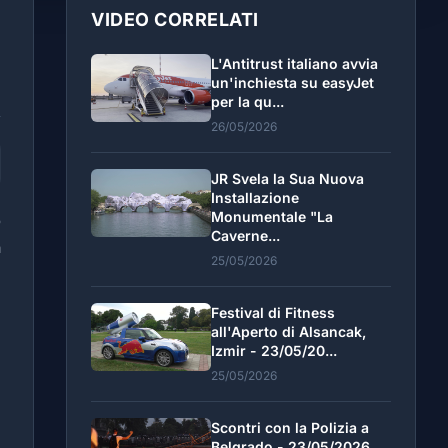
VIDEO CORRELATI
L'Antitrust italiano avvia
un'inchiesta su easyJet
per la qu...
26/05/2026
JR Svela la Sua Nuova
Installazione
Monumentale "La
o
Caverne...
a
25/05/2026
Festival di Fitness
all'Aperto di Alsancak,
Izmir - 23/05/20...
25/05/2026
Scontri con la Polizia a
Belgrado - 23/05/2026