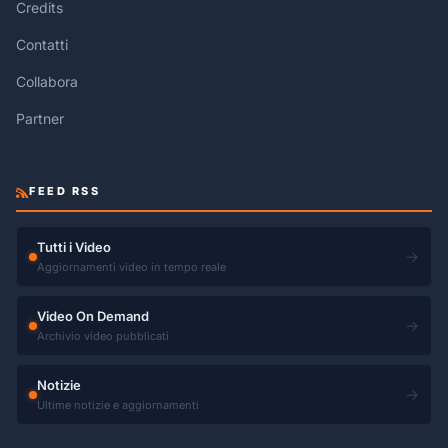
Credits
Contatti
Collabora
Partner
FEED RSS
Tutti i Video
→
Aggiornamenti video in tempo reale
Video On Demand
→
Archivio video pubblicati
Notizie
→
Ultime notizie e aggiornamenti