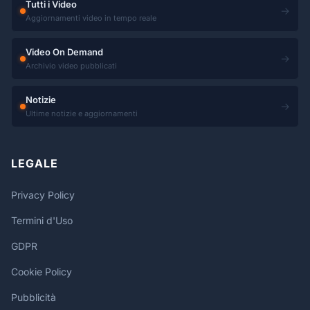
Tutti i Video
→
Aggiornamenti video in tempo reale
Video On Demand
→
Archivio video pubblicati
Notizie
→
Ultime notizie e aggiornamenti
LEGALE
Privacy Policy
Termini d'Uso
GDPR
Cookie Policy
Pubblicità