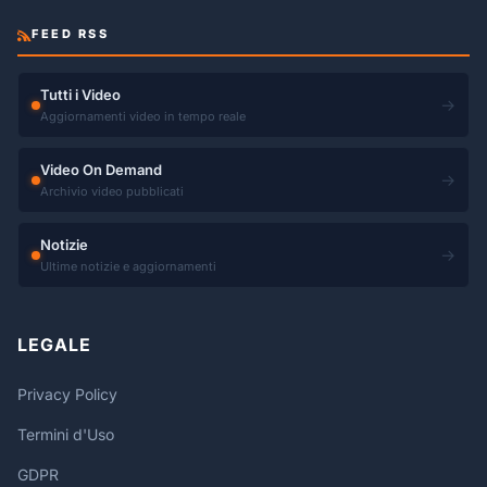
FEED RSS
Tutti i Video
→
Aggiornamenti video in tempo reale
Video On Demand
→
Archivio video pubblicati
Notizie
→
Ultime notizie e aggiornamenti
LEGALE
Privacy Policy
Termini d'Uso
GDPR