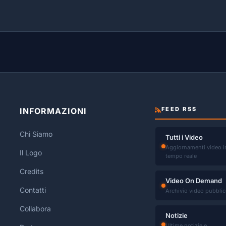
FEED RSS
INFORMAZIONI
Chi Siamo
Tutti i Video
Aggiornamenti video i
Il Logo
tempo reale
Credits
Video On Demand
Contatti
Archivio video pubblic
Collabora
Notizie
Ultime notizie e