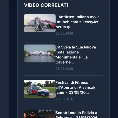
VIDEO CORRELATI
L'Antitrust italiano avvia
un'inchiesta su easyJet
per la qu...
26/05/2026
JR Svela la Sua Nuova
Installazione
Monumentale "La
Caverne...
25/05/2026
Festival di Fitness
all'Aperto di Alsancak,
Izmir - 23/05/20...
25/05/2026
Scontri con la Polizia a
Belgrado - 23/05/2026