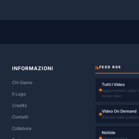
FEED RSS
INFORMAZIONI
Chi Siamo
Tutti i Video
Aggiornamenti video i
Il Logo
tempo reale
Credits
Video On Demand
Contatti
Archivio video pubblic
Collabora
Notizie
Ultime notizie e