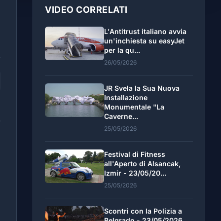
VIDEO CORRELATI
L'Antitrust italiano avvia
un'inchiesta su easyJet
per la qu...
26/05/2026
JR Svela la Sua Nuova
Installazione
Monumentale "La
Caverne...
r
25/05/2026
i
Festival di Fitness
all'Aperto di Alsancak,
Izmir - 23/05/20...
25/05/2026
Scontri con la Polizia a
Belgrado - 23/05/2026