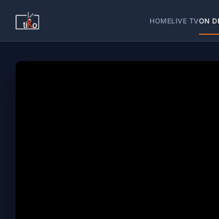
HOME
LIVE TV
ON D