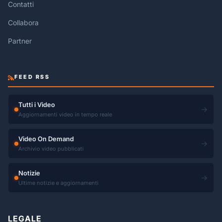
Contatti
Collabora
Partner
FEED RSS
Tutti i Video
→
Aggiornamenti video in tempo reale
Video On Demand
→
Archivio video pubblicati
Notizie
→
Ultime notizie e aggiornamenti
LEGALE