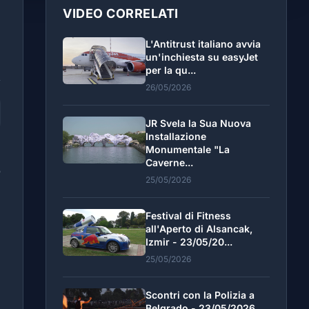
VIDEO CORRELATI
L'Antitrust italiano avvia
un'inchiesta su easyJet
per la qu...
26/05/2026
JR Svela la Sua Nuova
Installazione
Monumentale "La
n
Caverne...
o
25/05/2026
S
Festival di Fitness
all'Aperto di Alsancak,
Izmir - 23/05/20...
25/05/2026
Scontri con la Polizia a
Belgrado - 23/05/2026