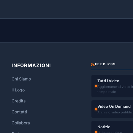
FEED RSS
INFORMAZIONI
Chi Siamo
Tutti i Video
Aggiornamenti video i
Il Logo
tempo reale
Credits
Video On Demand
Contatti
Archivio video pubblic
Collabora
Notizie
Ultime notizie e