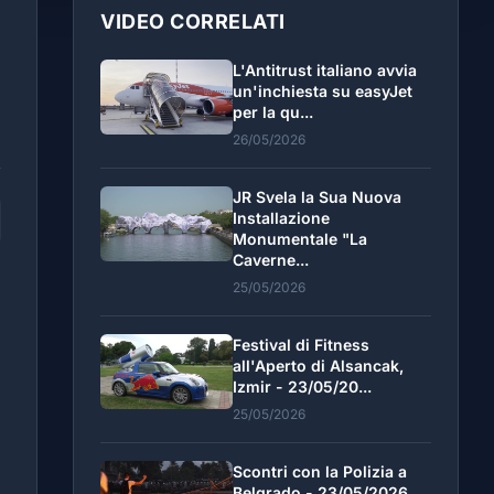
VIDEO CORRELATI
L'Antitrust italiano avvia
un'inchiesta su easyJet
per la qu...
26/05/2026
JR Svela la Sua Nuova
Installazione
Monumentale "La
Caverne...
25/05/2026
Festival di Fitness
all'Aperto di Alsancak,
Izmir - 23/05/20...
25/05/2026
Scontri con la Polizia a
Belgrado - 23/05/2026