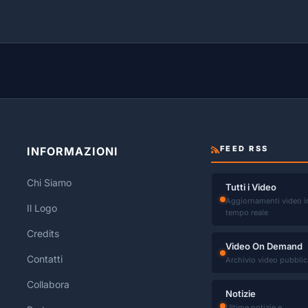
FEED RSS
INFORMAZIONI
Chi Siamo
Tutti i Video
Aggiornamenti video i
Il Logo
tempo reale
Credits
Video On Demand
Contatti
Archivio video pubblic
Collabora
Notizie
Ultime notizie e