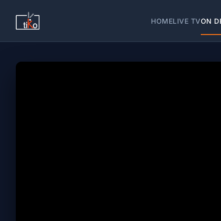
HOME
LIVE TV
ON D