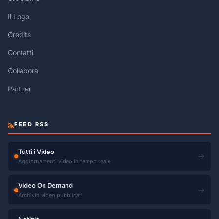
Il Logo
Credits
Contatti
Collabora
Partner
FEED RSS
Tutti i Video
→
Aggiornamenti video in tempo reale
Video On Demand
→
Archivio video pubblicati