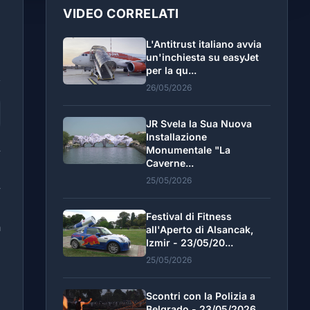
VIDEO CORRELATI
L'Antitrust italiano avvia
un'inchiesta su easyJet
per la qu...
26/05/2026
JR Svela la Sua Nuova
Installazione
Monumentale "La
r
Caverne...
ù
25/05/2026
r
Festival di Fitness
a
all'Aperto di Alsancak,
Izmir - 23/05/20...
25/05/2026
e
Scontri con la Polizia a
Belgrado - 23/05/2026