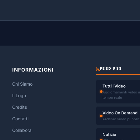
FEED RSS
INFORMAZIONI
Chi Siamo
Tutti i Video
Aggiornamenti video i
Il Logo
tempo reale
Credits
Video On Demand
Contatti
Archivio video pubblic
Collabora
Notizie