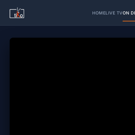
HOME
LIVE TV
ON D