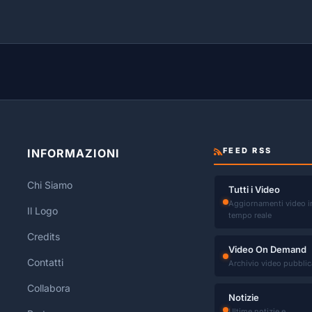
FEED RSS
INFORMAZIONI
Chi Siamo
Tutti i Video
Aggiornamenti video i
Il Logo
tempo reale
Credits
Video On Demand
Contatti
Archivio video pubblic
Collabora
Notizie
Ultime notizie e