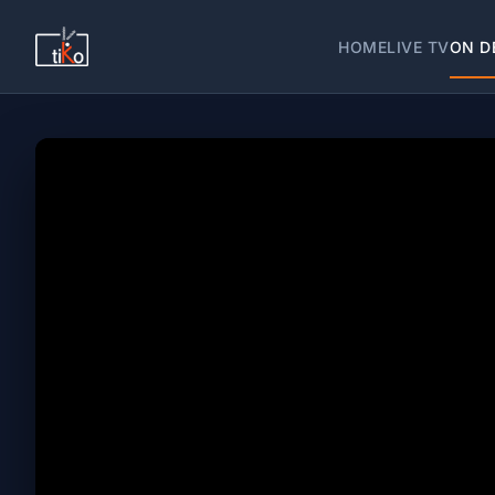
HOME
LIVE TV
ON D