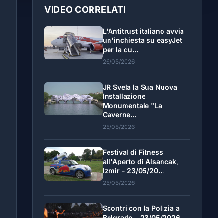
VIDEO CORRELATI
L'Antitrust italiano avvia
un'inchiesta su easyJet
per la qu...
26/05/2026
JR Svela la Sua Nuova
Installazione
Monumentale "La
Caverne...
e
25/05/2026
Festival di Fitness
all'Aperto di Alsancak,
Izmir - 23/05/20...
25/05/2026
Scontri con la Polizia a
Belgrado - 23/05/2026