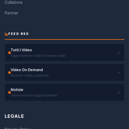
Collabora
Partner
FEED RSS
Tutti i Video
→
Aggiornamenti video in tempo reale
Video On Demand
→
Archivio video pubblicati
Notizie
→
Ultime notizie e aggiornamenti
LEGALE