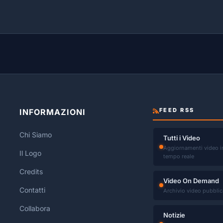
FEED RSS
INFORMAZIONI
Chi Siamo
Tutti i Video
Aggiornamenti video i
Il Logo
tempo reale
Credits
Video On Demand
Contatti
Archivio video pubblic
Collabora
Notizie