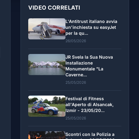
VIDEO CORRELATI
L'Antitrust italiano avvia
un'inchiesta su easyJet
per la qu...
26/05/2026
JR Svela la Sua Nuova
Installazione
Monumentale "La
Caverne...
25/05/2026
Festival di Fitness
all'Aperto di Alsancak,
Izmir - 23/05/20...
25/05/2026
Scontri con la Polizia a