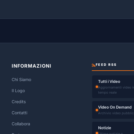
FEED RSS
INFORMAZIONI
Chi Siamo
Tutti i Video
Aggiornamenti video i
Il Logo
tempo reale
Credits
Video On Demand
Contatti
Archivio video pubblic
Collabora
Notizie
Ultime notizie e