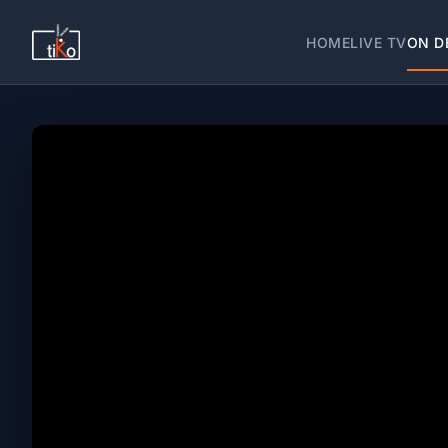
HOME
LIVE TV
ON D