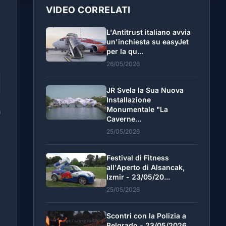
VIDEO CORRELATI
L'Antitrust italiano avvia
un'inchiesta su easyJet
per la qu...
26/05/2026
JR Svela la Sua Nuova
Installazione
Monumentale "La
a
Caverne...
25/05/2026
Festival di Fitness
all'Aperto di Alsancak,
Izmir - 23/05/20...
25/05/2026
Scontri con la Polizia a
Belgrado - 23/05/2026