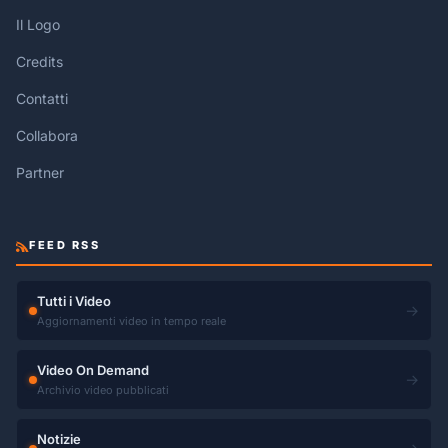
Il Logo
Credits
Contatti
Collabora
Partner
FEED RSS
Tutti i Video
→
Aggiornamenti video in tempo reale
Video On Demand
→
Archivio video pubblicati
Notizie