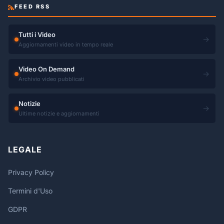
FEED RSS
Tutti i Video
→
Aggiornamenti video in tempo reale
Video On Demand
→
Archivio video pubblicati
Notizie
→
Ultime notizie e aggiornamenti
LEGALE
Privacy Policy
Termini d'Uso
GDPR