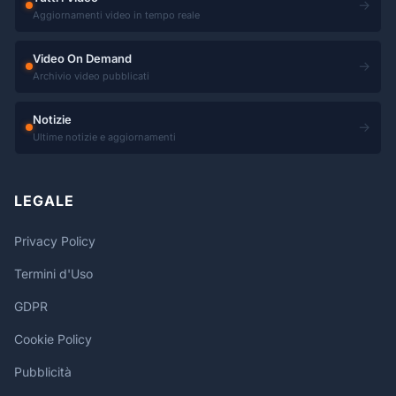
→
Aggiornamenti video in tempo reale
Video On Demand
→
Archivio video pubblicati
Notizie
→
Ultime notizie e aggiornamenti
LEGALE
Privacy Policy
Termini d'Uso
GDPR
Cookie Policy
Pubblicità