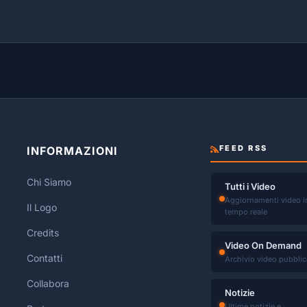
FEED RSS
INFORMAZIONI
Chi Siamo
Tutti i Video
Aggiornamenti video i
Il Logo
tempo reale
Credits
Video On Demand
Contatti
Archivio video pubblic
Collabora
Notizie
Ultime notizie e