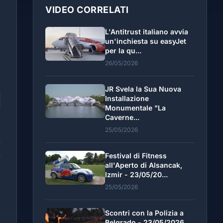
VIDEO CORRELATI
L'Antitrust italiano avvia
un'inchiesta su easyJet
per la qu...
26/05/2026
JR Svela la Sua Nuova
Installazione
Monumentale "La
Caverne...
e
25/05/2026
o
o
Festival di Fitness
all'Aperto di Alsancak,
e
Izmir - 23/05/20...
e
25/05/2026
Scontri con la Polizia a
Belgrado - 23/05/2026