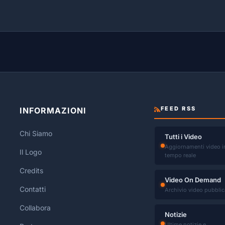
FEED RSS
INFORMAZIONI
Chi Siamo
Tutti i Video
Aggiornamenti video i
Il Logo
tempo reale
Credits
Video On Demand
Contatti
Archivio video pubblic
Collabora
Notizie
Ultime notizie e