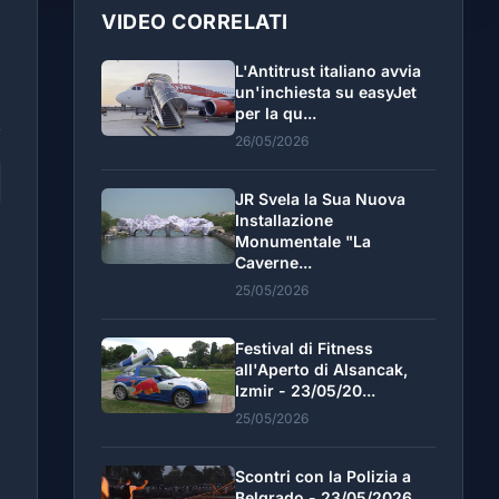
VIDEO CORRELATI
L'Antitrust italiano avvia
un'inchiesta su easyJet
per la qu...
26/05/2026
JR Svela la Sua Nuova
Installazione
Monumentale "La
,
Caverne...
è
25/05/2026
i
n
Festival di Fitness
all'Aperto di Alsancak,
Izmir - 23/05/20...
25/05/2026
Scontri con la Polizia a
Belgrado - 23/05/2026