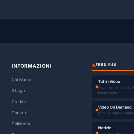
FEED RSS
INFORMAZIONI
Chi Siamo
Tutti i Video
Aggiornamenti video i
Il Logo
tempo reale
Credits
Video On Demand
Contatti
Archivio video pubblic
Collabora
Notizie
Ultime notizie e