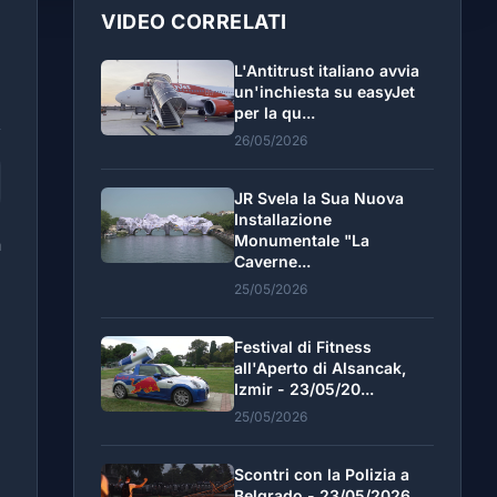
VIDEO CORRELATI
L'Antitrust italiano avvia
un'inchiesta su easyJet
per la qu...
26/05/2026
JR Svela la Sua Nuova
Installazione
Monumentale "La
a
Caverne...
25/05/2026
Festival di Fitness
all'Aperto di Alsancak,
Izmir - 23/05/20...
25/05/2026
Scontri con la Polizia a
Belgrado - 23/05/2026