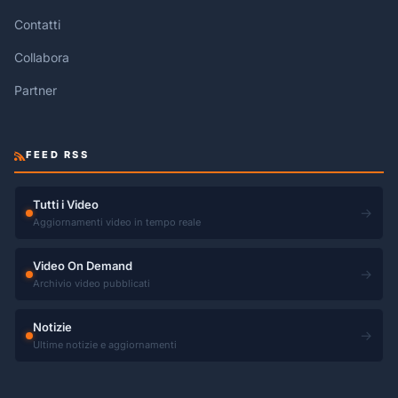
Contatti
Collabora
Partner
FEED RSS
Tutti i Video
→
Aggiornamenti video in tempo reale
Video On Demand
→
Archivio video pubblicati
Notizie
→
Ultime notizie e aggiornamenti