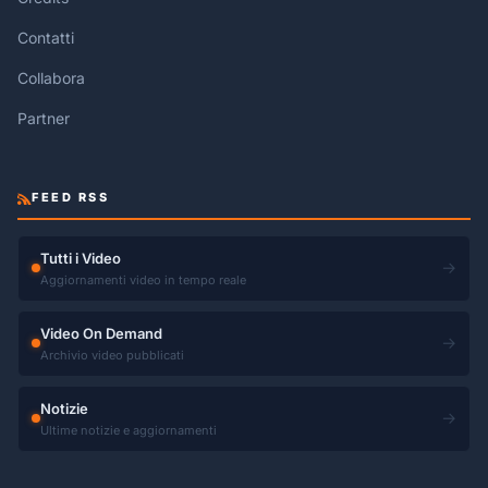
Contatti
Collabora
Partner
FEED RSS
Tutti i Video
→
Aggiornamenti video in tempo reale
Video On Demand
→
Archivio video pubblicati
Notizie
→
Ultime notizie e aggiornamenti