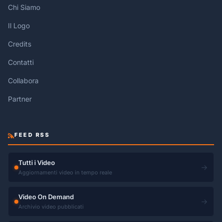
Chi Siamo
Il Logo
Credits
Contatti
Collabora
Partner
FEED RSS
Tutti i Video
→
Aggiornamenti video in tempo reale
Video On Demand
→
Archivio video pubblicati