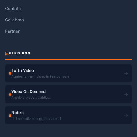
Contatti
Collabora
Partner
FEED RSS
Tutti i Video
→
Aggiornamenti video in tempo reale
Video On Demand
→
Archivio video pubblicati
Notizie
→
Ultime notizie e aggiornamenti