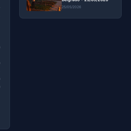
o
25/05/2026
.
l
l
n
a
,
a
.
a
a