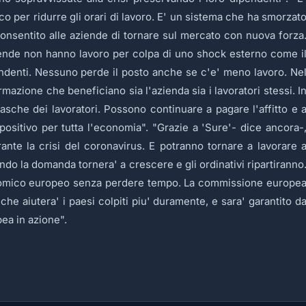
co per ridurre gli orari di lavoro. E' un sistema che ha smorzat
e consentito alle aziende di tornare sul mercato con nuova forza
ziende non hanno lavoro per colpa di uno shock esterno come i
pendenti. Nessuno perde il posto anche se c'e' meno lavoro. Ne
mazione che beneficiano sia l'azienda sia i lavoratori stessi. I
 tasche dei lavoratori. Possono continuare a pagare l'affitto e 
sitivo per tutta l'economia". "Grazie a 'Sure'- dice ancora-
ante la crisi del coronavirus. E potranno tornare a lavorare 
ndo la domanda tornera' a crescere e gli ordinativi ripartiranno
onomico europeo senza perdere tempo. La commissione europe
e aiutera' i paesi colpiti piu' duramente, e sara' garantito d
pea in azione".