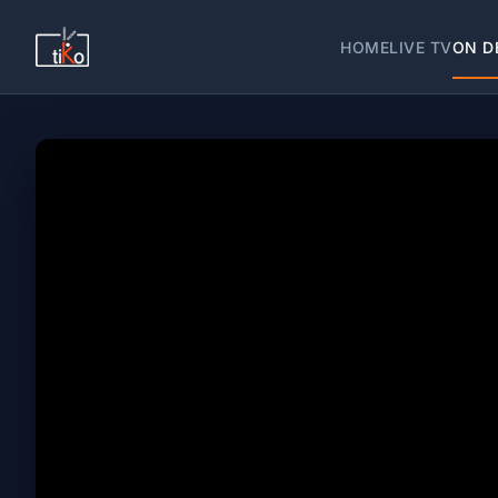
HOME
LIVE TV
ON D