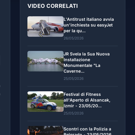
VIDEO CORRELATI
L'Antitrust italiano avvia
un'inchiesta su easyJet
per la qu...
26/05/2026
JR Svela la Sua Nuova
Installazione
Monumentale "La
Caverne...
i
25/05/2026
a
a
Festival di Fitness
all'Aperto di Alsancak,
u
Izmir - 23/05/20...
o
25/05/2026
?
i
Scontri con la Polizia a
'
Belgrado - 23/05/2026