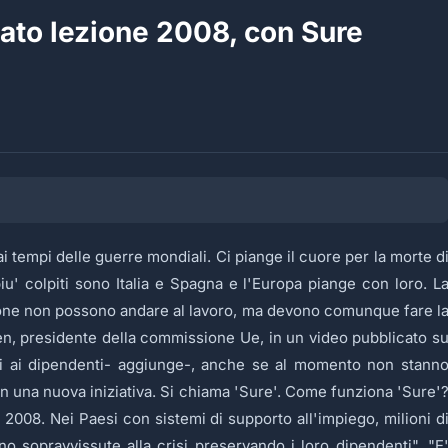
ato lezione 2008, con Sure
i tempi delle guerre mondiali. Ci piange il cuore per la morte d
iu' colpiti sono Italia e Spagna e l'Europa piange con loro. L
rsone non possono andare al lavoro, ma devono comunque fare l
yen, presidente della commissione Ue, in un
video
pubblicato s
ndi ai dipendenti- aggiunge-, anche se al momento non stann
on una nuova iniziativa. Si chiama 'Sure'. Come funziona 'Sure'
l 2008. Nei Paesi con sistemi di supporto all'impiego, milioni d
 sopravvissute alla crisi preservando i loro dipendenti". "E