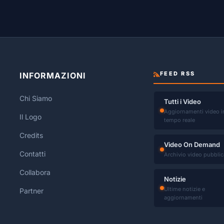
FEED RSS
INFORMAZIONI
Chi Siamo
Tutti i Video
Aggiornamenti video i
Il Logo
tempo reale
Credits
Video On Demand
Contatti
Archivio video pubblic
Collabora
Notizie
Ultime notizie e
Partner
aggiornamenti