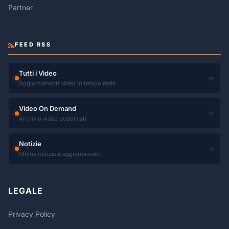
Partner
FEED RSS
Tutti i Video
→
Aggiornamenti video in tempo reale
Video On Demand
→
Archivio video pubblicati
Notizie
→
Ultime notizie e aggiornamenti
LEGALE
Privacy Policy