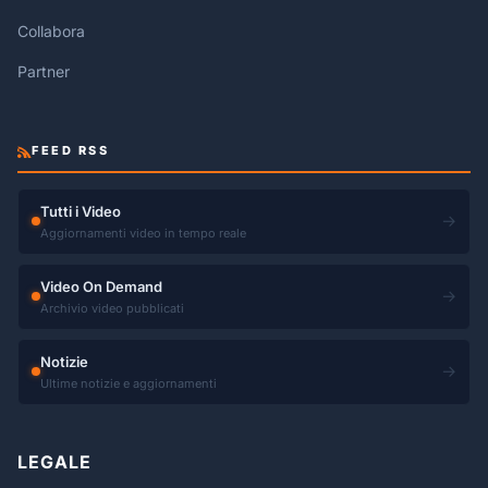
Collabora
Partner
FEED RSS
Tutti i Video
→
Aggiornamenti video in tempo reale
Video On Demand
→
Archivio video pubblicati
Notizie
→
Ultime notizie e aggiornamenti
LEGALE